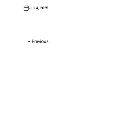
Juli 4, 2025
P
« Previous
a
g
i
n
a