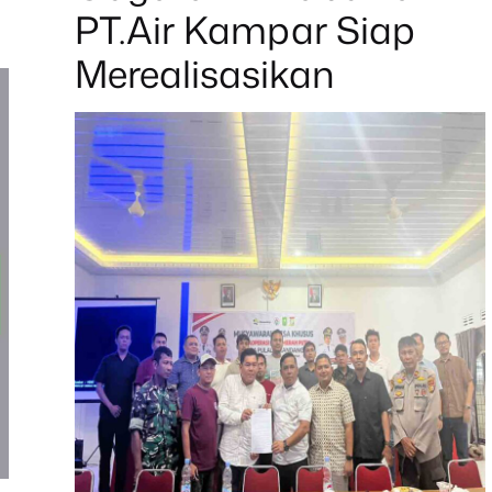
E
PT.Air Kampar Siap
D
I
N
Merealisasikan